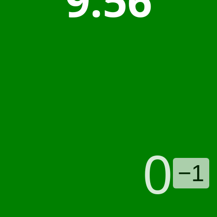
9:56
0
−1