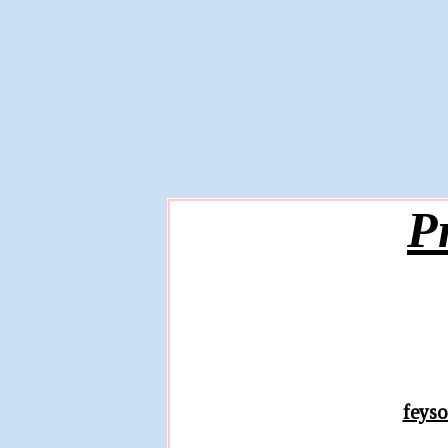
P
feyso